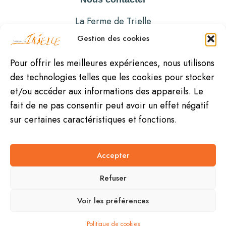
La Ferme de Trielle
15800 THIEZAC
Gestion des cookies
04 71 47 01 64
Pour offrir les meilleures expériences, nous utilisons
des technologies telles que les cookies pour stocker
et/ou accéder aux informations des appareils. Le
fait de ne pas consentir peut avoir un effet négatif
sur certaines caractéristiques et fonctions.
Nos partenaires
|
Mentions légales et
Accepter
obligatoires
|
Conditions de vente formation
Refuser
artistique
|
Conditions de vente séjour
Voir les préférences
Copyright © 2025 – Ferme de Trielle
|
Site
réalisé par
Z-INDEX
.
Politique de cookies